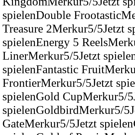
KingdomMerkur5/5Jetzt sp
spielenDouble FrootasticMe
Treasure 2Merkur5/5Jetzt s
spielenEnergy 5 ReelsMerku
LinerMerkur5/5Jetzt spiele
spielenFantastic FruitMerku
FrontierMerkur5/5Jetzt spi
spielenGold CupMerkur5/5J
spielenGoldbirdMerkur5/5J
GateMerkur5/5Jetzt spiele