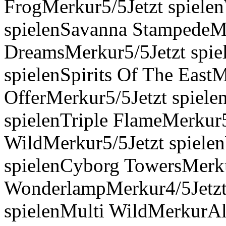
FrogMerkur5/5Jetzt spielen
spielenSavanna StampedeMe
DreamsMerkur5/5Jetzt spie
spielenSpirits Of The East
OfferMerkur5/5Jetzt spiele
spielenTriple FlameMerkur5
WildMerkur5/5Jetzt spiele
spielenCyborg TowersMerkur
WonderlampMerkur4/5Jetzt 
spielenMulti WildMerkurAl