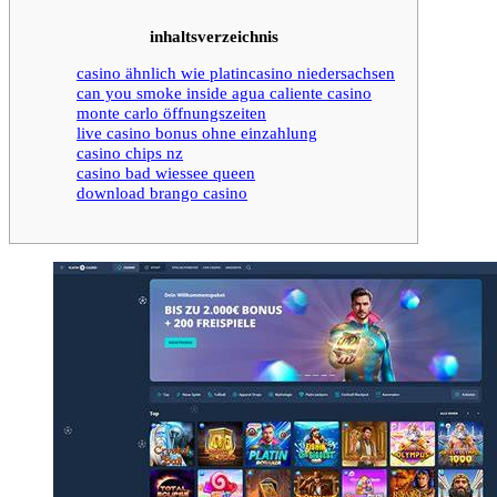
inhaltsverzeichnis
casino ähnlich wie platincasino niedersachsen
can you smoke inside agua caliente casino
monte carlo öffnungszeiten
live casino bonus ohne einzahlung
casino chips nz
casino bad wiessee queen
download brango casino