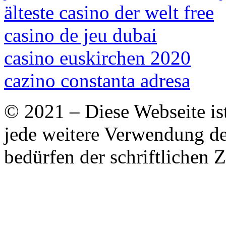
älteste casino der welt free
casino de jeu dubai
casino euskirchen 2020
cazino constanta adresa
© 2021 – Diese Webseite is
jede weitere Verwendung de
bedürfen der schriftlichen