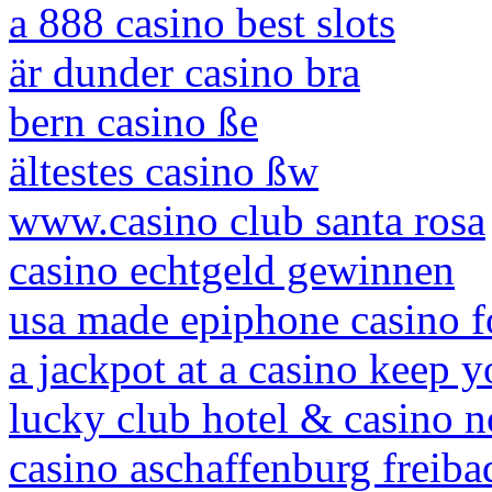
a 888 casino best slots
är dunder casino bra
bern casino ße
ältestes casino ßw
www.casino club santa rosa
casino echtgeld gewinnen
usa made epiphone casino fo
a jackpot at a casino keep y
lucky club hotel & casino n
casino aschaffenburg freiba