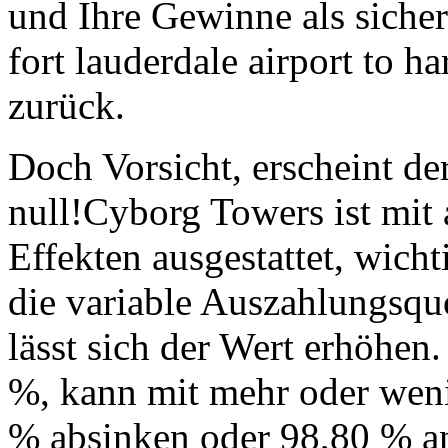
und Ihre Gewinne als siche
fort lauderdale airport to h
zurück.
Doch Vorsicht, erscheint de
null!Cyborg Towers ist mit
Effekten ausgestattet, wicht
die variable Auszahlungsquo
lässt sich der Wert erhöhen.
%, kann mit mehr oder weni
% absinken oder 98,80 % an