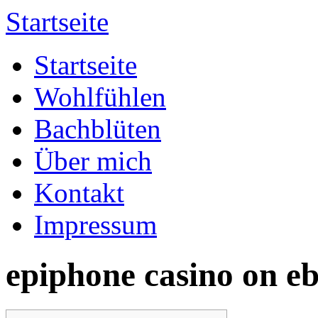
Startseite
Startseite
Wohlfühlen
Bachblüten
Über mich
Kontakt
Impressum
epiphone casino on e