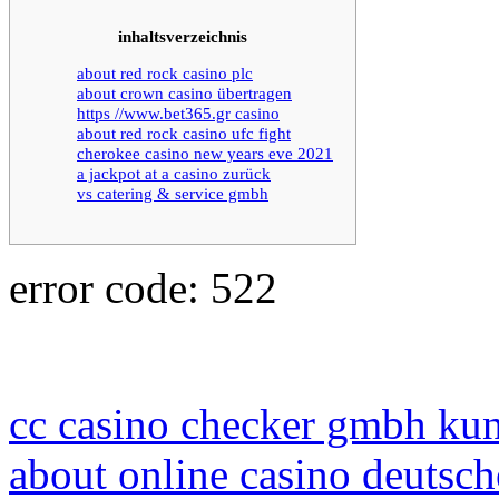
inhaltsverzeichnis
about red rock casino plc
about crown casino übertragen
https //www.bet365.gr casino
about red rock casino ufc fight
cherokee casino new years eve 2021
a jackpot at a casino zurück
vs catering & service gmbh
error code: 522
cc casino checker gmbh ku
about online casino deutsch