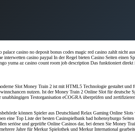
ro palace casino no deposit bonus codes magic red casino zahlt nicht aus
e interwetten casino paypal In der Regel bieten Casino Seiten einen 
go yuma az casino count room job description Das funktioniert direkt i
oderne Slot Money Train 2 ist mit HTML5 Technologie gestaltet und f
innchancen nutzen. Ist der Money Train 2 Online Slot für deutsche S
r unabhängigen Testorganisation eCOGRA überprüfen und zertifizieren.
gsbehörde können Spieler aus Deutschland Relax Gaming Online Slots
en eine Top Liste der besten Casinspielbank bad hohensyburgo Seiten f
llen seriöse und geprüfte Online Casinos dar, bei denen Sie Money Tr
 Jahre für Merkur Spielothek und Merkur International gearbeitet