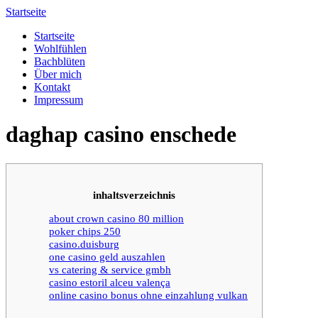
Startseite
Startseite
Wohlfühlen
Bachblüten
Über mich
Kontakt
Impressum
daghap casino enschede
inhaltsverzeichnis
about crown casino 80 million
poker chips 250
casino.duisburg
one casino geld auszahlen
vs catering & service gmbh
casino estoril alceu valença
online casino bonus ohne einzahlung vulkan