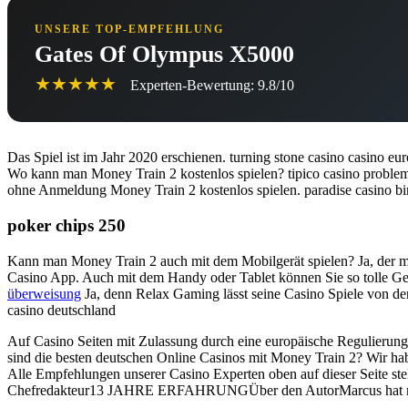
UNSERE TOP-EMPFEHLUNG
Gates Of Olympus X5000
★★★★★
Experten-Bewertung: 9.8/10
Das Spiel ist im Jahr 2020 erschienen. turning stone casino casino eu
Wo kann man Money Train 2 kostenlos spielen? tipico casino problem
ohne Anmeldung Money Train 2 kostenlos spielen. paradise casino bin
poker chips 250
Kann man Money Train 2 auch mit dem Mobilgerät spielen? Ja, der m
Casino App. Auch mit dem Handy oder Tablet können Sie so tolle Gew
überweisung
Ja, denn Relax Gaming lässt seine Casino Spiele von de
casino deutschland
Auf Casino Seiten mit Zulassung durch eine europäische Regulierun
sind die besten deutschen Online Casinos mit Money Train 2? Wir hab
Alle Empfehlungen unserer Casino Experten oben auf dieser Seite ste
Chefredakteur13 JAHRE ERFAHRUNGÜber den AutorMarcus hat mehrere