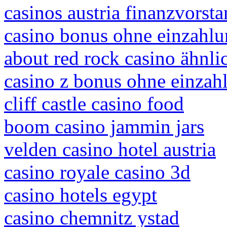
casinos austria finanzvorst
casino bonus ohne einzahl
about red rock casino ähnli
casino z bonus ohne einzah
cliff castle casino food
boom casino jammin jars
velden casino hotel austria
casino royale casino 3d
casino hotels egypt
casino chemnitz ystad