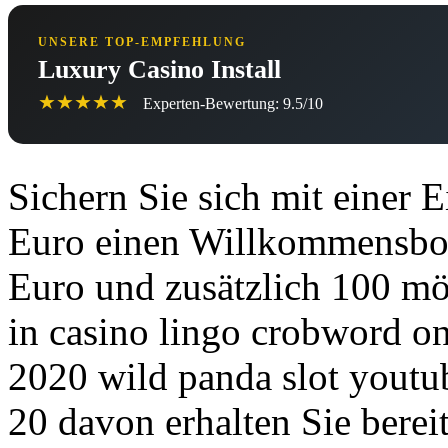
UNSERE TOP-EMPFEHLUNG
Luxury Casino Install
★★★★★
Experten-Bewertung: 9.5/10
Sichern Sie sich mit einer 
Euro einen Willkommensbon
Euro und zusätzlich 100 mög
in casino lingo crobword o
2020 wild panda slot yout
20 davon erhalten Sie bere