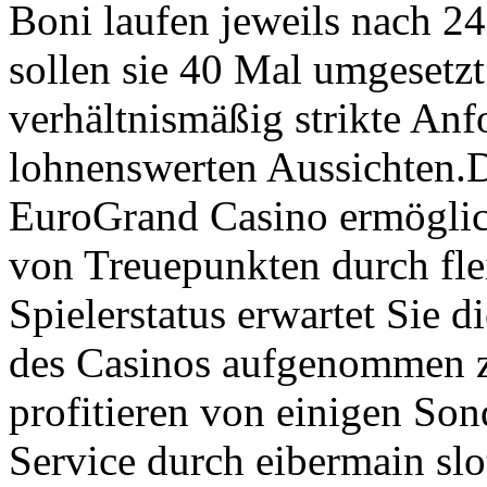
Boni laufen jeweils nach 24
sollen sie 40 Mal umgesetzt
verhältnismäßig strikte Anf
lohnenswerten Aussichten.
EuroGrand Casino ermöglic
von Treuepunkten durch fle
Spielerstatus erwartet Sie 
des Casinos aufgenommen z
profitieren von einigen So
Service durch eibermain sl