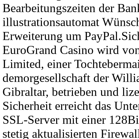
Bearbeitungszeiten der Ban
illustrationsautomat Wünsc
Erweiterung um PayPal.Sich
EuroGrand Casino wird von
Limited, einer Tochtebermai
demorgesellschaft der Willi
Gibraltar, betrieben und liz
Sicherheit erreicht das Unt
SSL-Server mit einer 128Bi
stetig aktualisierten Firewa