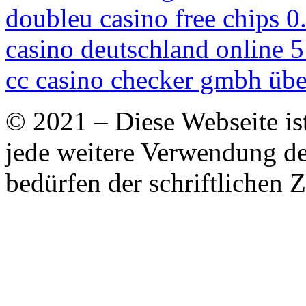
doubleu casino free chips 0
casino deutschland online
cc casino checker gmbh übe
© 2021 – Diese Webseite is
jede weitere Verwendung de
bedürfen der schriftlichen