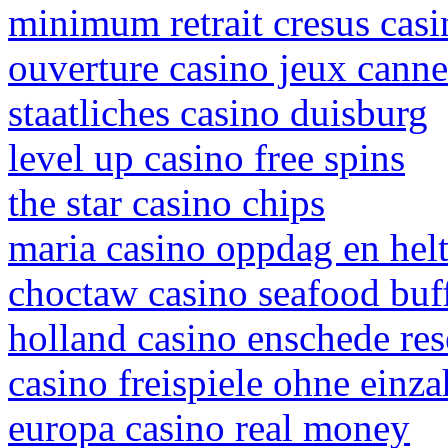
minimum retrait cresus casi
ouverture casino jeux canne
staatliches casino duisburg
level up casino free spins
the star casino chips
maria casino oppdag en helt
choctaw casino seafood buf
holland casino enschede re
casino freispiele ohne einz
europa casino real money