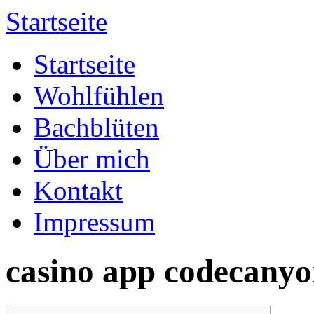
Startseite
Startseite
Wohlfühlen
Bachblüten
Über mich
Kontakt
Impressum
casino app codecany