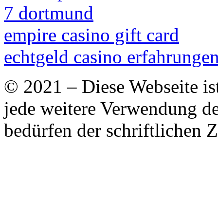
7 dortmund
empire casino gift card
echtgeld casino erfahrunge
© 2021 – Diese Webseite is
jede weitere Verwendung de
bedürfen der schriftlichen