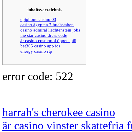
inhaltsverzeichnis
epiphone casino 03
casino ägypten 7 buchstaben
casino admiral liechtenstein jobs
the star casino dress code
är casino cosmopol öppet spill
bet365 casino app ios
energy casino rtp
error code: 522
harrah's cherokee casino
är casino vinster skattefria f