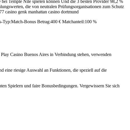
e bei Temple Nile spielen können Und die 3 besten Provider 98,2 %
hlungswerten, die von neutralen Prüfungsorganisationen zum Schutz
777 casino genk manhattan casino dortmund
s-Typ:Match-Bonus Betrag:400 € Matchanteil:100 %
ub Play Casino Buenos Aires in Verbindung stehen, verwenden
 eine riesige Auswahl an Funktionen, die speziell auf die
hten Spielern und faire Bonusbedingungen. Vergewissern Sie sich