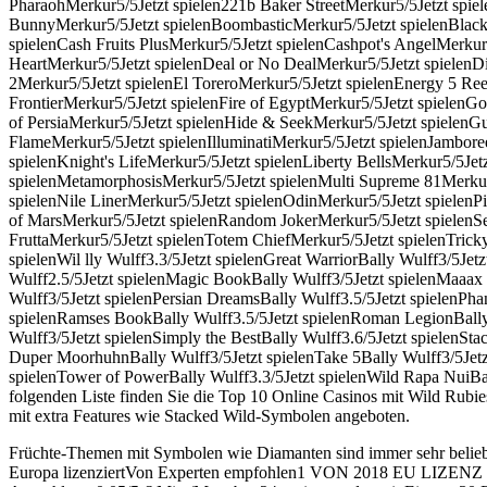
PharaohMerkur5/5Jetzt spielen221b Baker StreetMerkur5/5Jetzt spie
BunnyMerkur5/5Jetzt spielenBoombasticMerkur5/5Jetzt spielenBlack
spielenCash Fruits PlusMerkur5/5Jetzt spielenCashpot's AngelMerkur
HeartMerkur5/5Jetzt spielenDeal or No DealMerkur5/5Jetzt spielenD
2Merkur5/5Jetzt spielenEl ToreroMerkur5/5Jetzt spielenEnergy 5 Reel
FrontierMerkur5/5Jetzt spielenFire of EgyptMerkur5/5Jetzt spielen
of PersiaMerkur5/5Jetzt spielenHide & SeekMerkur5/5Jetzt spielenG
FlameMerkur5/5Jetzt spielenIlluminatiMerkur5/5Jetzt spielenJamboree
spielenKnight's LifeMerkur5/5Jetzt spielenLiberty BellsMerkur5/5Je
spielenMetamorphosisMerkur5/5Jetzt spielenMulti Supreme 81Merku
spielenNile LinerMerkur5/5Jetzt spielenOdinMerkur5/5Jetzt spielenP
of MarsMerkur5/5Jetzt spielenRandom JokerMerkur5/5Jetzt spielenSe
FruttaMerkur5/5Jetzt spielenTotem ChiefMerkur5/5Jetzt spielenTrick
spielenWil lly Wulff3.3/5Jetzt spielenGreat WarriorBally Wulff3/5Je
Wulff2.5/5Jetzt spielenMagic BookBally Wulff3/5Jetzt spielenMaaax 
Wulff3/5Jetzt spielenPersian DreamsBally Wulff3.5/5Jetzt spielenPha
spielenRamses BookBally Wulff3.5/5Jetzt spielenRoman LegionBally
Wulff3/5Jetzt spielenSimply the BestBally Wulff3.6/5Jetzt spielenSt
Duper MoorhuhnBally Wulff3/5Jetzt spielenTake 5Bally Wulff3/5Jetz
spielenTower of PowerBally Wulff3.3/5Jetzt spielenWild Rapa NuiBal
folgenden Liste finden Sie die Top 10 Online Casinos mit Wild Rubies
mit extra Features wie Stacked Wild-Symbolen angeboten.
Früchte-Themen mit Symbolen wie Diamanten sind immer sehr beliebt 
Europa lizenziertVon Experten empfohlen1 VON 2018 EU LIZENZ 4