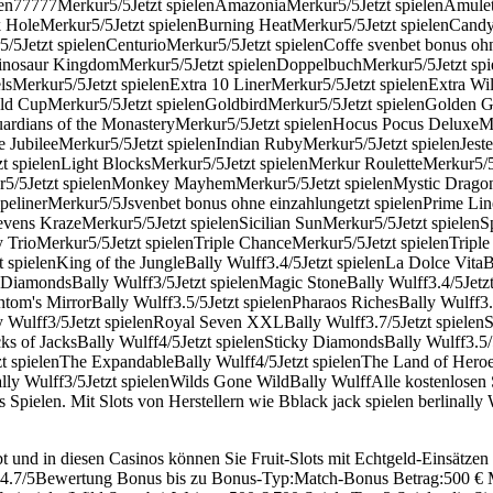
len77777Merkur5/5Jetzt spielenAmazoniaMerkur5/5Jetzt spielenAmulet
 HoleMerkur5/5Jetzt spielenBurning HeatMerkur5/5Jetzt spielenCand
5/5Jetzt spielenCenturioMerkur5/5Jetzt spielenCoffe svenbet bonus o
inosaur KingdomMerkur5/5Jetzt spielenDoppelbuchMerkur5/5Jetzt spie
sMerkur5/5Jetzt spielenExtra 10 LinerMerkur5/5Jetzt spielenExtra Wild
Gold CupMerkur5/5Jetzt spielenGoldbirdMerkur5/5Jetzt spielenGolden 
uardians of the MonasteryMerkur5/5Jetzt spielenHocus Pocus DeluxeM
 JubileeMerkur5/5Jetzt spielenIndian RubyMerkur5/5Jetzt spielenJester
tzt spielenLight BlocksMerkur5/5Jetzt spielenMerkur RouletteMerkur5
r5/5Jetzt spielenMonkey MayhemMerkur5/5Jetzt spielenMystic DragonM
ipelinerMerkur5/5Jsvenbet bonus ohne einzahlungetzt spielenPrime Li
vens KrazeMerkur5/5Jetzt spielenSicilian SunMerkur5/5Jetzt spielenSp
y TrioMerkur5/5Jetzt spielenTriple ChanceMerkur5/5Jetzt spielenTripl
tzt spielenKing of the JungleBally Wulff3.4/5Jetzt spielenLa Dolce Vi
DiamondsBally Wulff3/5Jetzt spielenMagic StoneBally Wulff3.4/5Jetzt
ntom's MirrorBally Wulff3.5/5Jetzt spielenPharaos RichesBally Wulff3.
 Wulff3/5Jetzt spielenRoyal Seven XXLBally Wulff3.7/5Jetzt spielenS
acks of JacksBally Wulff4/5Jetzt spielenSticky DiamondsBally Wulff3.5
t spielenThe ExpandableBally Wulff4/5Jetzt spielenThe Land of Heroe
ly Wulff3/5Jetzt spielenWilds Gone WildBally WulffAlle kostenlosen 
 Spielen. Mit Slots von Herstellern wie Bblack jack spielen berlinall
und in diesen Casinos können Sie Fruit-Slots mit Echtgeld-Einsätzen 
.7/5Bewertung Bonus bis zu Bonus-Typ:Match-Bonus Betrag:500 € M