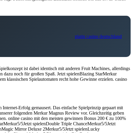
platin casino deutschland
pielkonzept ist dabei identisch mit anderen Fruit Machines, allerdings
en dazu noch für großen Spaß. Jetzt spielenBlazing StarMerkur
esem klassischen Spielautomaten recht hohe Gewinne erzielen. casino
 Internet-Erfolg gemausert. Das einfache Spielprinzip gepaart mit
n unserer folgenden Merkur Magnus Review vor. Gleichzeitig geben
können. online casino mit den meisten gewinnen Bonus 200 € zu 100%
StarMerkur5/5Jetzt spielenDouble Triple ChanceMerkur5/5Jetzt
elenMagic Mirror Deluxe 2Merkur5/5Jetzt spielenLucky