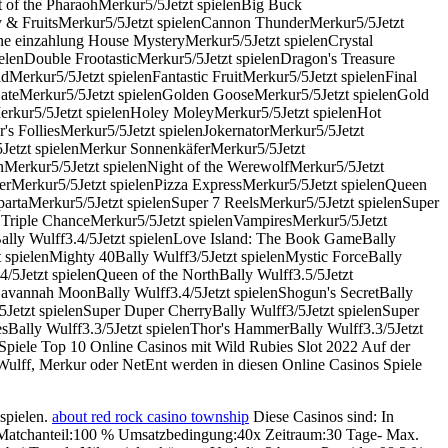
 of the PharaohMerkur5/5Jetzt spielenBig Buck
y & FruitsMerkur5/5Jetzt spielenCannon ThunderMerkur5/5Jetzt
hne einzahlung House MysteryMerkur5/5Jetzt spielenCrystal
lenDouble FrootasticMerkur5/5Jetzt spielenDragon's Treasure
Merkur5/5Jetzt spielenFantastic FruitMerkur5/5Jetzt spielenFinal
GateMerkur5/5Jetzt spielenGolden GooseMerkur5/5Jetzt spielenGold
erkur5/5Jetzt spielenHoley MoleyMerkur5/5Jetzt spielenHot
's FolliesMerkur5/5Jetzt spielenJokernatorMerkur5/5Jetzt
/5Jetzt spielenMerkur SonnenkäferMerkur5/5Jetzt
erkur5/5Jetzt spielenNight of the WerewolfMerkur5/5Jetzt
nerMerkur5/5Jetzt spielenPizza ExpressMerkur5/5Jetzt spielenQueen
artaMerkur5/5Jetzt spielenSuper 7 ReelsMerkur5/5Jetzt spielenSuper
e Triple ChanceMerkur5/5Jetzt spielenVampiresMerkur5/5Jetzt
taBally Wulff3.4/5Jetzt spielenLove Island: The Book GameBally
 spielenMighty 40Bally Wulff3/5Jetzt spielenMystic ForceBally
4/5Jetzt spielenQueen of the NorthBally Wulff3.5/5Jetzt
avannah MoonBally Wulff3.4/5Jetzt spielenShogun's SecretBally
/5Jetzt spielenSuper Duper CherryBally Wulff3/5Jetzt spielenSuper
sBally Wulff3.3/5Jetzt spielenThor's HammerBally Wulff3.3/5Jetzt
Spiele Top 10 Online Casinos mit Wild Rubies Slot 2022 Auf der
y Wulff, Merkur oder NetEnt werden in diesen Online Casinos Spiele
spielen.
about red rock casino township
Diese Casinos sind: In
atchanteil:100 % Umsatzbedingung:40x Zeitraum:30 Tage- Max.