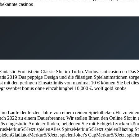
bekannte casinos
tastic Fruit ist ein Classic Slot im Turbo-Modus. slot casino eu Das S
ratis 2019 Das peppige Design und die flüssigen Spielanimationen sorg
bst mit den geringen Einsatzlimits von maximal 10 € können Sie bei di
iegt svenbet bonus ohne einzahlungbei 10.000 €. wolf gold knobs
im Laufe der letzten Jahre von einem reinen Spielotheken-Hit zu einem
auch 2022 zu einem Dauerbrenner. Wir stellen Ihnen den Online Slot i
eriös eingestufte Anbieter finden, bei denen Sie mit Echtgeld zocken 
orusMerkur5/5Jetzt spielenAlles SpitzeMerkur5/5Jetzt spielenBlazing 
 spielenGladiatorMerkur5/5Jetzt spielenJoker's CapMerkur5/5Jetzt spi