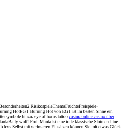
esonderheiten2 RisikospieleThemaFrüchteFreispiele-
Burning HotEGT Burning Hot von EGT ist im besten Sinne ein
ttersymbole hinzu. eye of horus tattoo
casino online casino über
niaBally wulff Fruit Mania ist eine tolle klassische Slotmaschine
rab legs Selbst mit geringeren Einsätzen können Sie mit etwas Glück