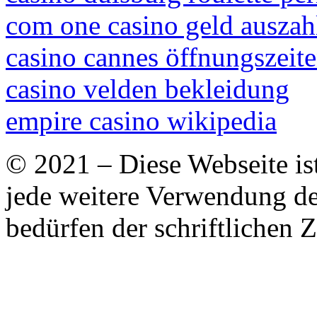
com one casino geld auszah
casino cannes öffnungszeit
casino velden bekleidung
empire casino wikipedia
© 2021 – Diese Webseite is
jede weitere Verwendung de
bedürfen der schriftlichen