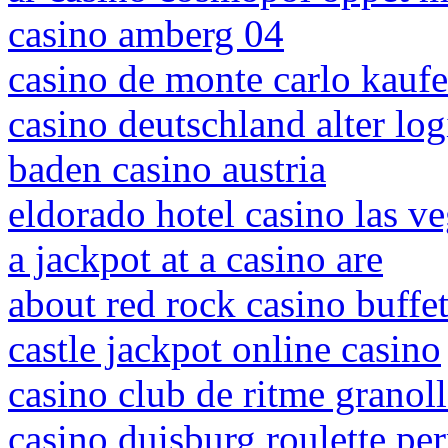
casino amberg 04
casino de monte carlo kauf
casino deutschland alter log
baden casino austria
eldorado hotel casino las v
a jackpot at a casino are
about red rock casino buffe
castle jackpot online casino
casino club de ritme granoll
casino duisburg roulette p