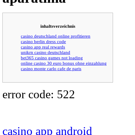
inhaltsverzeichnis
casino deutschland online profitieren
casino berlin dress code
casino app real rewards
unikrn casino deutschland
bet365 casino games not loading
online casino 30 euro bonus ohne einzahlung
casino monte carlo cafe de paris
error code: 522
casino app android