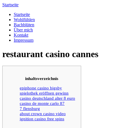
Startseite
Startseite
Wohlfühlen
Bachblüten
Über mich
Kontakt
Impressum
restaurant casino cannes
inhaltsverzeichnis
epiphone casino bigsby
spielothek eröffnen gewinn
casino deutschland alter 8 euro
casino de monte carlo 87
7 flensburg
about crown casino video
ignition casino free spins