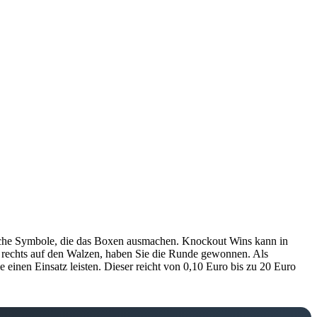
ische Symbole, die das Boxen ausmachen. Knockout Wins kann in
h rechts auf den Walzen, haben Sie die Runde gewonnen. Als
einen Einsatz leisten. Dieser reicht von 0,10 Euro bis zu 20 Euro