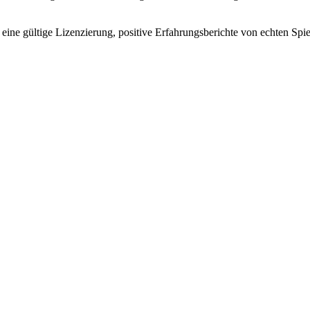
eine gültige Lizenzierung, positive Erfahrungsberichte von echten Sp