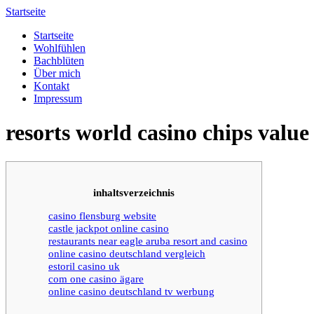
Startseite
Startseite
Wohlfühlen
Bachblüten
Über mich
Kontakt
Impressum
resorts world casino chips value
inhaltsverzeichnis
casino flensburg website
castle jackpot online casino
restaurants near eagle aruba resort and casino
online casino deutschland vergleich
estoril casino uk
com one casino ägare
online casino deutschland tv werbung