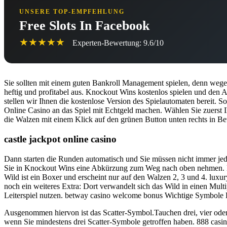
UNSERE TOP-EMPFEHLUNG
Free Slots In Facebook
★★★★★
Experten-Bewertung: 9.6/10
Sie sollten mit einem guten Bankroll Management spielen, denn wegen d
heftig und profitabel aus. Knockout Wins kostenlos spielen und den 
stellen wir Ihnen die kostenlose Version des Spielautomaten bereit. S
Online Casino an das Spiel mit Echtgeld machen. Wählen Sie zuerst I
die Walzen mit einem Klick auf den grünen Button unten rechts in Be
castle jackpot online casino
Dann starten die Runden automatisch und Sie müssen nicht immer jed
Sie in Knockout Wins eine Abkürzung zum Weg nach oben nehmen. Es s
Wild ist ein Boxer und erscheint nur auf den Walzen 2, 3 und 4. luxur
noch ein weiteres Extra: Dort verwandelt sich das Wild in einen Mul
Leiterspiel nutzen. betway casino welcome bonus Wichtige Symbole De
Ausgenommen hiervon ist das Scatter-Symbol.Tauchen drei, vier oder 
wenn Sie mindestens drei Scatter-Symbole getroffen haben. 888 casin