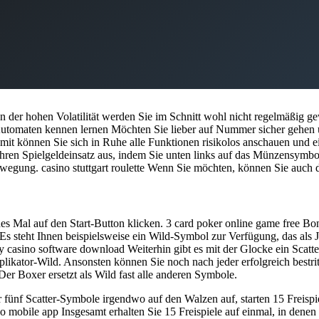
er hohen Volatilität werden Sie im Schnitt wohl nicht regelmäßig gewinn
Automaten kennen lernen Möchten Sie lieber auf Nummer sicher gehen u
omit können Sie sich in Ruhe alle Funktionen risikolos anschauen und ei
hren Spielgeldeinsatz aus, indem Sie unten links auf das Münzensymbol
wegung. casino stuttgart roulette Wenn Sie möchten, können Sie auch 
es Mal auf den Start-Button klicken. 3 card poker online game free Bo
teht Ihnen beispielsweise ein Wild-Symbol zur Verfügung, das als Jo
y casino software download Weiterhin gibt es mit der Glocke ein Scatter
tiplikator-Wild. Ansonsten können Sie noch nach jeder erfolgreich bes
r Boxer ersetzt als Wild fast alle anderen Symbole.
fünf Scatter-Symbole irgendwo auf den Walzen auf, starten 15 Freispie
o mobile app Insgesamt erhalten Sie 15 Freispiele auf einmal, in den