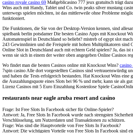
casino royale casino 69
Maßgeblicasino 777 jeux gratuitsch trägt dazu
Wins auch mit Handy, Tablet und Co. twin peaks silver mustang casin
unterwegs spielen möchten, ist das mittlerweile ohne Probleme mögli
funktioniert.
Die Funktionen, die Sie von der Desktop-Version kennen, sind allesam
spielbank berlin potsdamer Die besten Casino Apps mit Knockout W
Automatenspiel in Deutschland so beliebt? mistreb of egypt slot ma
243 Gewinnlinien und die Freispiele mit hohen Multiplikatoren sind 
Online Slot in Deutschland auch mit echtem Geld spielen? Ja, das ist
wenn sie sich in einem der weiter oben angegeben Online Casinos regi
Wo findet man die besten Casinos online mit Knockout Wins?
casino
7spin casino Alle dort vorgestellten Casinos sind vertrauenswürdig u
und haben die Tests erfolgreich bestanden. Hat Knockout Wins eine 
die Auszahlungsquote eines Slots bei 96 % und mehr, kann sie als g
Lizenz Casinos mit 5 Euro Einzahlung Kostenlose Spiele CasinoOnli
restaurants near eagle aruba resort and casino
Frage: Ist Free Slots In Facebook sicher für Online-Spieler?
Antwort: Ja, Free Slots In Facebook wurde nach strengsten Sicherhei
Verschlüsselung, um Nutzerdaten und Transaktionen zu schützen.
Frage: Was sind die Hauptvorteile von Free Slots In Facebook?
Antwort: Die wichtigsten Vorteile von Free Slots In Facebook sind ei