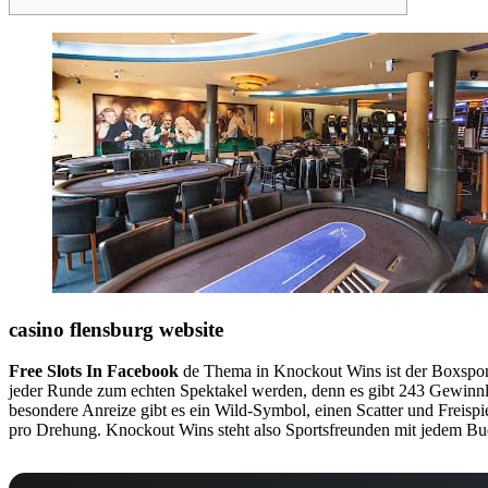
casino flensburg website
Free Slots In Facebook
de Thema in Knockout Wins ist der Boxspor
jeder Runde zum echten Spektakel werden, denn es gibt 243 Gewinnli
besondere Anreize gibt es ein Wild-Symbol, einen Scatter und Freisp
pro Drehung. Knockout Wins steht also Sportsfreunden mit jedem Bu