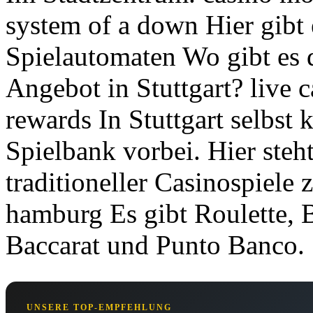
system of a down Hier gibt 
Spielautomaten Wo gibt es d
Angebot in Stuttgart? live
rewards In Stuttgart selbs
Spielbank vorbei. Hier steh
traditioneller Casinospiel
hamburg Es gibt Roulette, B
Baccarat und Punto Banco.
UNSERE TOP-EMPFEHLUNG