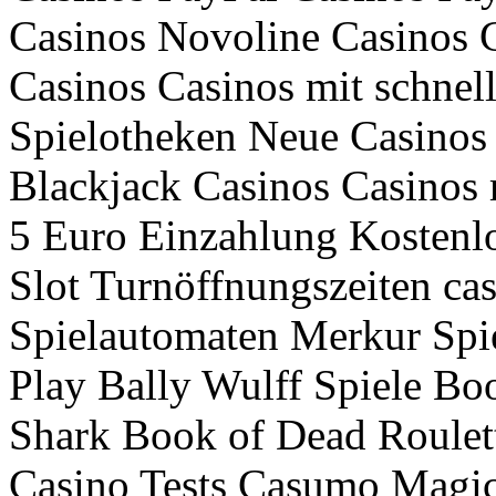
Casinos Novoline Casinos 
Casinos Casinos mit schnel
Spielotheken Neue Casinos 
Blackjack Casinos Casinos 
5 Euro Einzahlung Kostenl
Slot Turnöffnungszeiten cas
Spielautomaten Merkur Spie
Play Bally Wulff Spiele Bo
Shark Book of Dead Roulett
Casino Tests Casumo Magic