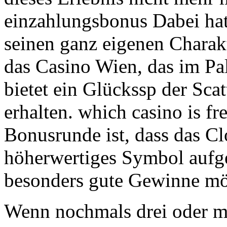
einzahlungsbonus Dabei hat
seinen ganz eigenen Charak
das Casino Wien, das im Pal
bietet ein Glückssp der Sca
erhalten. which casino is f
Bonusrunde ist, dass das C
höherwertiges Symbol aufg
besonders gute Gewinne mö
Wenn nochmals drei oder me