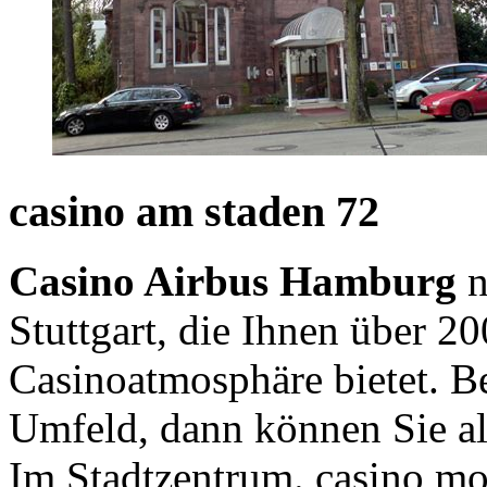
casino am staden 72
Casino Airbus Hamburg
n
Stuttgart, die Ihnen über 20
Casinoatmosphäre bietet. Be
Umfeld, dann können Sie al
Im Stadtzentrum. casino mon