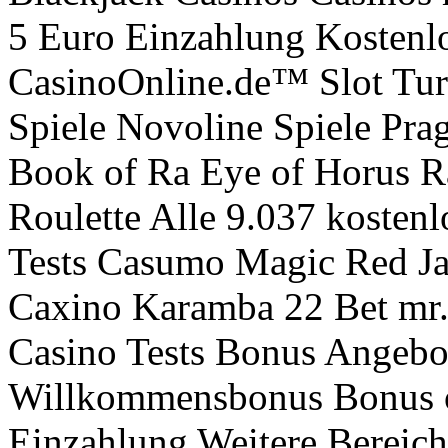
5 Euro Einzahlung Kostenlo
CasinoOnline.de™ Slot Tur
Spiele Novoline Spiele Pra
Book of Ra Eye of Horus R
Roulette Alle 9.037 kostenl
Tests Casumo Magic Red J
Caxino Karamba 22 Bet mr.
Casino Tests Bonus Angeb
Willkommensbonus Bonus o
Einzahlung Weitere Bereich