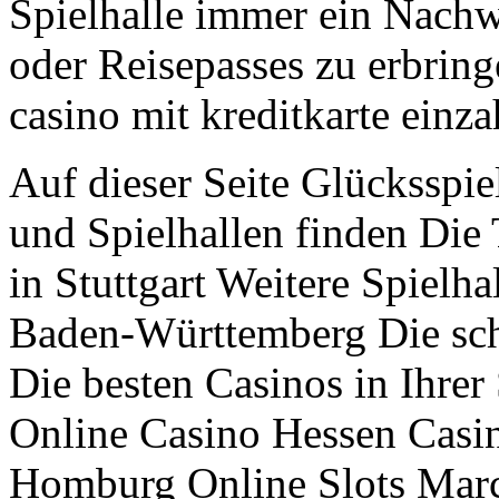
Spielhalle immer ein Nachw
oder Reisepasses zu erbring
casino mit kreditkarte einz
Auf dieser Seite Glücksspiel
und Spielhallen finden Die
in Stuttgart Weitere Spielha
Baden-Württemberg Die sch
Die besten Casinos in Ihre
Online Casino Hessen Casi
Homburg Online Slots Marc