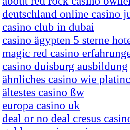
about red rock casino owne
deutschland online casino j
casino club in dubai
casino ägypten 5 sterne hot
magic red casino erfahrung
casino duisburg ausbildung
ähnliches casino wie plati
ältestes casino ßw
europa casino uk
deal or no deal cresus casin