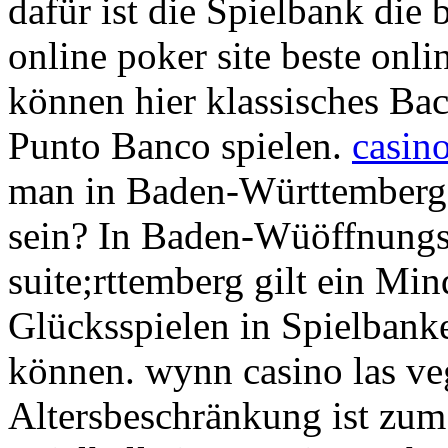
dafür ist die Spielbank die 
online poker site beste onl
können hier klassisches Bac
Punto Banco spielen.
casin
man in Baden-Württemberg 
sein? In Baden-Wüöffnungsz
suite;rttemberg gilt ein Mi
Glücksspielen in Spielbank
können. wynn casino las ve
Altersbeschränkung ist zum 