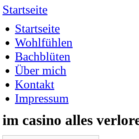
Startseite
Startseite
Wohlfühlen
Bachblüten
Über mich
Kontakt
Impressum
im casino alles verlor