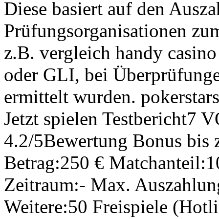
Diese basiert auf den Ausza
Prüfungsorganisationen zum
z.B. vergleich handy casin
oder GLI, bei Überprüfunge
ermittelt wurden. pokersta
Jetzt spielen Testbericht
4.2/5Bewertung Bonus bis
Betrag:250 € Matchanteil
Zeitraum:- Max. Auszahlung
Weitere:50 Freispiele (Hotl