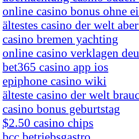
online casino bonus ohne e
ältestes casino der welt abe
casino bremen yachting
online casino verklagen de
bet365 casino app ios
epiphone casino wiki
älteste casino der welt brau
casino bonus geburtstag
$2.50 casino chips
bcc betriebsgastro