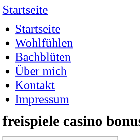
Startseite
Startseite
Wohlfühlen
Bachblüten
Über mich
Kontakt
Impressum
freispiele casino bon