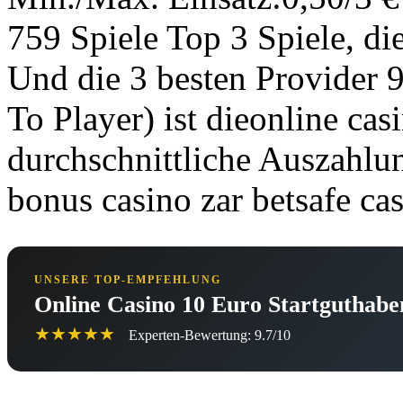
759 Spiele Top 3 Spiele, di
Und die 3 besten Provider
To Player) ist dieonline ca
durchschnittliche Auszahlu
bonus casino zar betsafe ca
UNSERE TOP-EMPFEHLUNG
Online Casino 10 Euro Startguthabe
★★★★★
Experten-Bewertung: 9.7/10