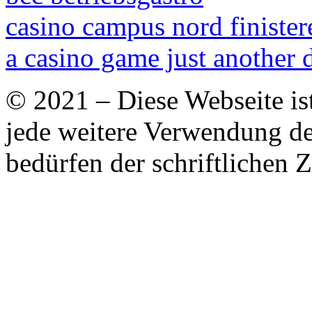
casino campus nord finister
a casino game just another 
© 2021 – Diese Webseite is
jede weitere Verwendung de
bedürfen der schriftlichen