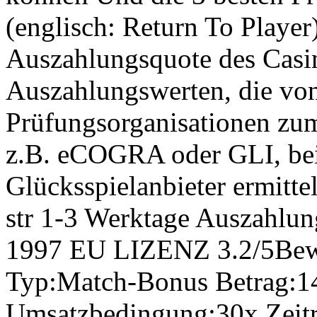
(englisch: Return To Player)
Auszahlungsquote des Casin
Auszahlungswerten, die von
Prüfungsorganisationen zum
z.B. eCOGRA oder GLI, be
Glücksspielanbieter ermitte
str 1-3 Werktage Auszahlun
1997 EU LIZENZ 3.2/5Bewe
Typ:Match-Bonus Betrag:1
Umsatzbedingung:30x Zeit