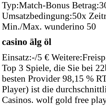
Typ:Match-Bonus Betrag:3
Umsatzbedingung:50x Zeit
Min./Max. wunderino 50
casino älg öl
Einsatz:-/5 € Weitere:Freis
Top 3 Spiele, die Sie bei 2
besten Provider 98,15 % RT
Player) ist die durchschnit
Casinos. wolf gold free play