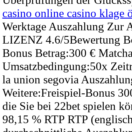
casino online casino klage 
Werktage Auszahlung Zur 
LIZENZ 4.6/5Bewertung Bo
Bonus Betrag:300 € Matcha
Umsatzbedingung:50x Zeitr
la union segovia Auszahlun
Weitere:Freispiel-Bonus 300
die Sie bei 22bet spielen k
98,15 % RTP RTP (englisch: