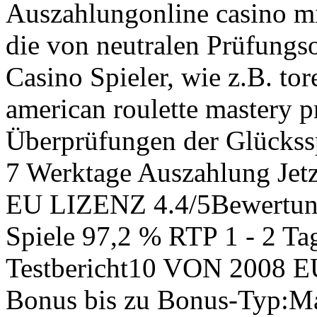
Auszahlungonline casino mi
die von neutralen Prüfungs
Casino Spieler, wie z.B. tor
american roulette mastery
Überprüfungen der Glücksspi
7 Werktage Auszahlung Jetz
EU LIZENZ 4.4/5Bewertung
Spiele 97,2 % RTP 1 - 2 Ta
Testbericht10 VON 2008 
Bonus bis zu Bonus-Typ:M