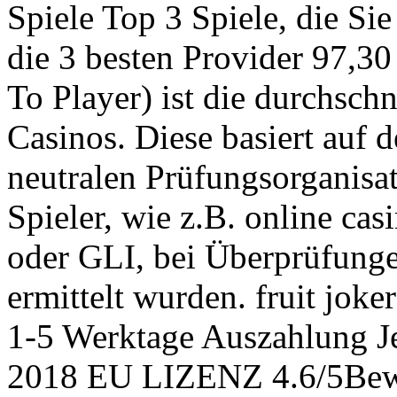
Spiele Top 3 Spiele, die Si
die 3 besten Provider 97,3
To Player) ist die durchsch
Casinos. Diese basiert auf 
neutralen Prüfungsorganisa
Spieler, wie z.B. online ca
oder GLI, bei Überprüfunge
ermittelt wurden. fruit joker
1-5 Werktage Auszahlung Je
2018 EU LIZENZ 4.6/5Bewe