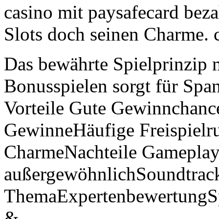
casino mit paysafecard beza
Slots doch seinen Charme. c
Das bewährte Spielprinzip
Bonusspielen sorgt für Sp
Vorteile Gute Gewinnchanc
GewinneHäufige Freispielr
CharmeNachteile Gameplay 
außergewöhnlichSoundtrack
ThemaExpertenbewertungSp
&