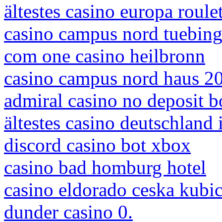
ältestes casino europa roule
casino campus nord tuebin
com one casino heilbronn
casino campus nord haus 2
admiral casino no deposit 
ältestes casino deutschland 
discord casino bot xbox
casino bad homburg hotel
casino eldorado ceska kubi
dunder casino 0.