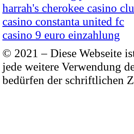
harrah's cherokee casino c
casino constanta united fc
casino 9 euro einzahlung
© 2021 – Diese Webseite is
jede weitere Verwendung de
bedürfen der schriftlichen