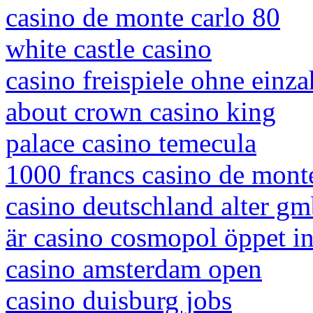
casino de monte carlo 80
white castle casino
casino freispiele ohne einz
about crown casino king
palace casino temecula
1000 francs casino de mont
casino deutschland alter g
är casino cosmopol öppet i
casino amsterdam open
casino duisburg jobs