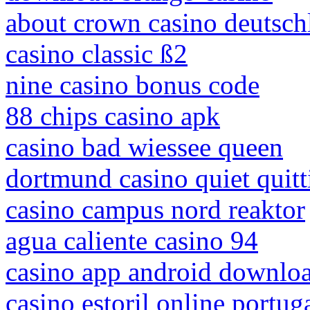
about crown casino deutsch
casino classic ß2
nine casino bonus code
88 chips casino apk
casino bad wiessee queen
dortmund casino quiet quitt
casino campus nord reaktor
agua caliente casino 94
casino app android downlo
casino estoril online portug