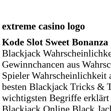
extreme casino logo
Kode Slot Sweet Bonanza
Blackjack Wahrscheinlichke
Gewinnchancen aus Wahrsch
Spieler Wahrscheinlichkeit
besten Blackjack Tricks & 
wichtigsten Begriffe erkl
Blackjack Online Black Jack