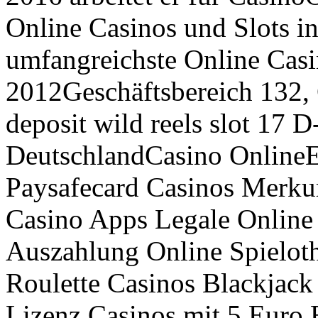
Online Casinos und Slots i
umfangreichste Online Casi
2012Geschäftsbereich 132, 
deposit wild reels slot 17 
DeutschlandCasino OnlineE
Paysafecard Casinos Merku
Casino Apps Legale Online 
Auszahlung Online Spielot
Roulette Casinos Blackjack
Lizenz Casinos mit 5 Euro 