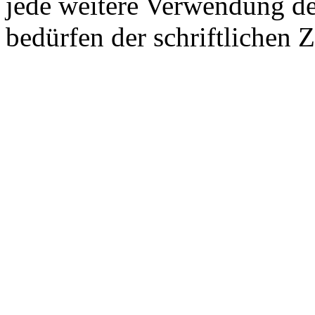
jede weitere Verwendung de
bedürfen der schriftlichen