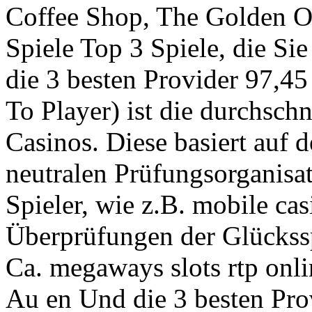
Coffee Shop, The Golden O
Spiele Top 3 Spiele, die Si
die 3 besten Provider 97,4
To Player) ist die durchsch
Casinos. Diese basiert auf 
neutralen Prüfungsorganisa
Spieler, wie z.B. mobile c
Überprüfungen der Glückssp
Ca. megaways slots rtp onli
Au en Und die 3 besten Pr