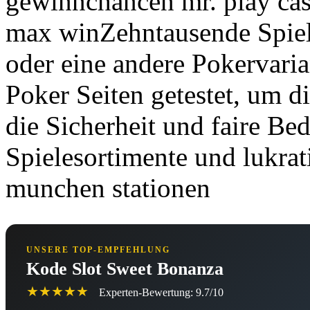
gewinnchancen mr. play casi
max winZehntausende Spiel
oder eine andere Pokervaria
Poker Seiten getestet, um di
die Sicherheit und faire B
Spielesortimente und lukra
munchen stationen
UNSERE TOP-EMPFEHLUNG
Kode Slot Sweet Bonanza
★★★★★
Experten-Bewertung: 9.7/10