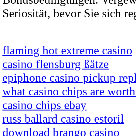
Seriosität, bevor Sie sich re
flaming hot extreme casino
casino flensburg ßätze
epiphone casino pickup rep
what casino chips are wort
casino chips ebay
russ ballard casino estoril
download brango casino