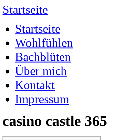
Startseite
Startseite
Wohlfühlen
Bachblüten
Über mich
Kontakt
Impressum
casino castle 365