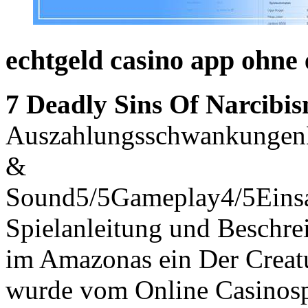
echtgeld casino app ohne
7 Deadly Sins Of Narcibi
AuszahlungsschwankungenE
&
Sound5/5Gameplay4/5Einsat
Spielanleitung und Beschre
im Amazonas ein Der Creat
wurde vom Online Casinosp