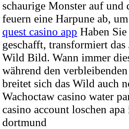
schaurige Monster auf und 
feuern eine Harpune ab, u
quest casino app
Haben Sie 
geschafft, transformiert d
Wild Bild. Wann immer die
während den verbleibenden 
breitet sich das Wild auch 
Wachoctaw casino water par
casino account loschen apa 
dortmund