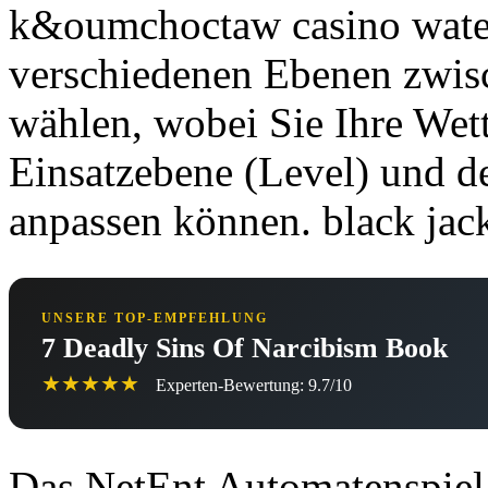
k&oumchoctaw casino water 
verschiedenen Ebenen zwis
wählen, wobei Sie Ihre Wet
Einsatzebene (Level) und d
anpassen können. black jack
UNSERE TOP-EMPFEHLUNG
7 Deadly Sins Of Narcibism Book
★★★★★
Experten-Bewertung: 9.7/10
Das NetEnt Automatenspiel 