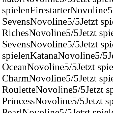
spielenFirestarterNovoline5/
SevensNovoline5/5Jetzt spi
RichesNovoline5/5Jetzt sp
SevensNovoline5/5Jetzt sp
spielenKatanaNovoline5/5Je
OceanNovoline5/5Jetzt spi
CharmNovoline5/5Jetzt spi
RouletteNovoline5/5Jetzt s
PrincessNovoline5/5Jetzt s
PearlNovoline5/5Jetzt spie