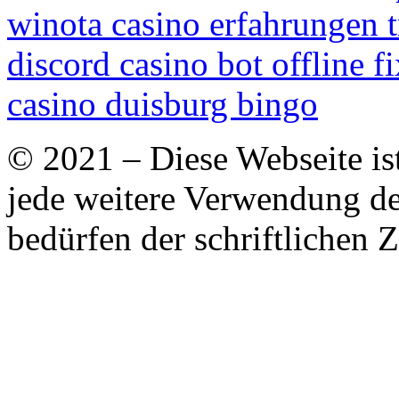
winota casino erfahrungen t
discord casino bot offline fi
casino duisburg bingo
© 2021 – Diese Webseite is
jede weitere Verwendung de
bedürfen der schriftlichen