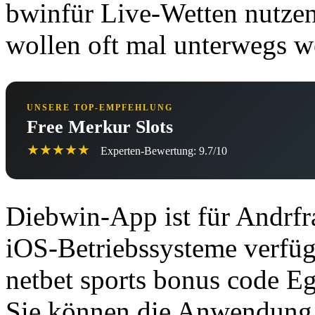
bwinfür Live-Wetten nutze
wollen oft mal unterwegs w
UNSERE TOP-EMPFEHLUNG
Free Merkur Slots
★★★★★
Experten-Bewertung: 9.7/10
Diebwin-App ist für Andrfr
iOS-Betriebssysteme verfüg
netbet sports bonus code Eg
Sie können die Anwendung 