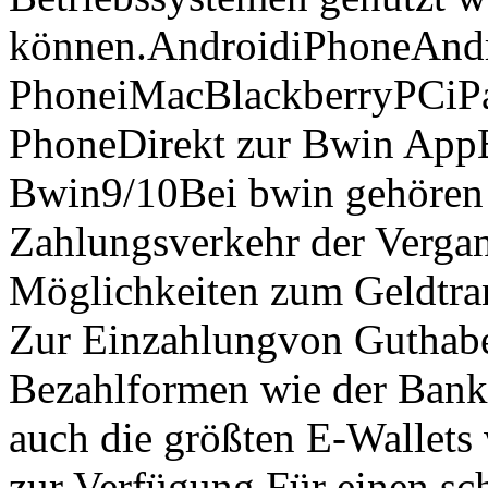
können.AndroidiPhoneAndr
PhoneiMacBlackberryPC
PhoneDirekt zur Bwin AppE
Bwin9/10Bei bwin gehören
Zahlungsverkehr der Verga
Möglichkeiten zum Geldtran
Zur Einzahlungvon Guthabe
Bezahlformen wie der Bank
auch die größten E-Wallets 
zur Verfügung.Für einen sc