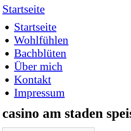
Startseite
Startseite
Wohlfühlen
Bachblüten
Über mich
Kontakt
Impressum
casino am staden spei