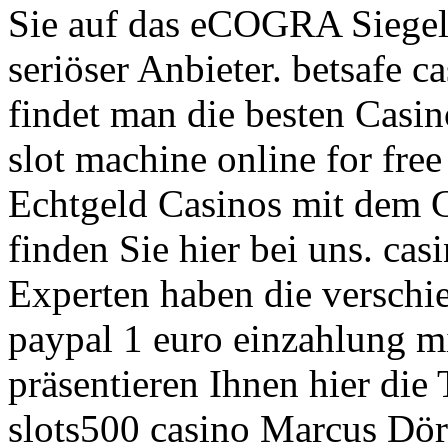
Sie auf das eCOGRA Siegel
seriöser Anbieter. betsafe 
findet man die besten Casi
slot machine online for free
Echtgeld Casinos mit dem 
finden Sie hier bei uns. cas
Experten haben die verschi
paypal 1 euro einzahlung mi
präsentieren Ihnen hier die
slots500 casino Marcus Dör