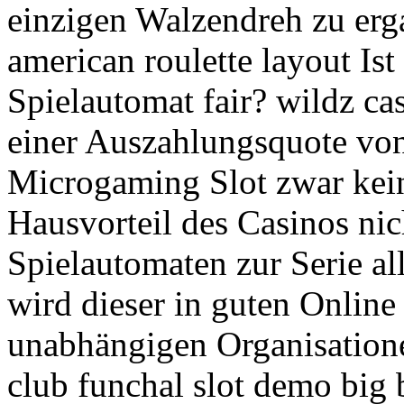
einzigen Walzendreh zu erg
american roulette layout Is
Spielautomat fair? wildz ca
einer Auszahlungsquote von
Microgaming Slot zwar kein
Hausvorteil des Casinos nic
Spielautomaten zur Serie al
wird dieser in guten Onlin
unabhängigen Organisation
club funchal slot demo bi