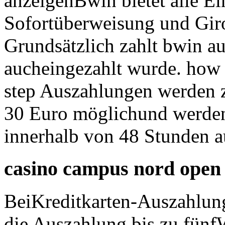
anzeigenBwin bietet alle E
Sofortüberweisung und Gir
Grundsätzlich zahlt bwin a
aucheingezahlt wurde. how 
step Auszahlungen werden z
30 Euro möglichund werden 
innerhalb von 48 Stunden a
casino campus nord open 
BeiKreditkarten-Auszahlun
die Auszahlung bis zu fünf