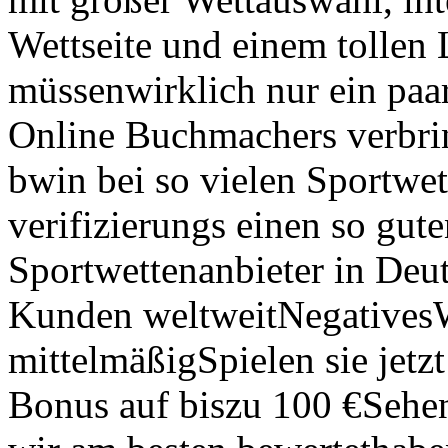
Wettseite und einem tollen
müssenwirklich nur ein paar
Online Buchmachers verbri
bwin bei so vielen Sportwe
verifizierungs einen so gut
Sportwettenanbieter in Deu
Kunden weltweitNegatives
mittelmäßigSpielen sie jetz
Bonus auf biszu 100 €Sehen 