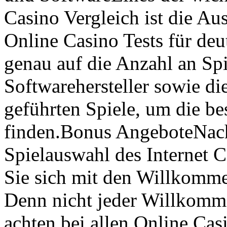
Casino Vergleich ist die Au
Online Casino Tests für deu
genau auf die Anzahl an Sp
Softwarehersteller sowie d
geführten Spiele, um die be
finden.Bonus AngeboteNach
Spielauswahl des Internet C
Sie sich mit den Willkomm
Denn nicht jeder Willkomme
achten bei allen Online Cas