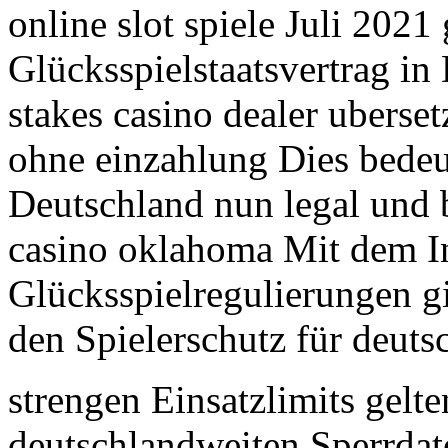
online slot spiele Juli 2021 
Glücksspielstaatsvertrag in
stakes casino dealer uberse
ohne einzahlung Dies bedeut
Deutschland nun legal und b
casino oklahoma Mit dem In
Glücksspielregulierungen gi
den Spielerschutz für deuts
strengen Einsatzlimits gelt
deutschlandweiten Sperrdat