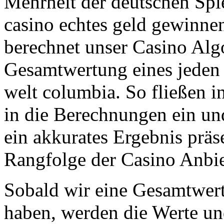
Mehrheit der deutschen Spie
casino echtes geld gewinne
berechnet unser Casino Alg
Gesamtwertung eines jeden 
welt columbia. So fließen 
in die Berechnungen ein und
ein akkurates Ergebnis prä
Rangfolge der Casino Anbiet
Sobald wir eine Gesamtwert
haben, werden die Werte un