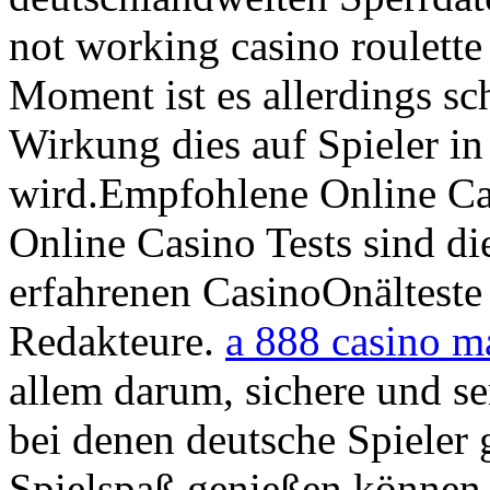
not working casino roulette
Moment ist es allerdings s
Wirkung dies auf Spieler i
wird.Empfohlene Online Ca
Online Casino Tests sind d
erfahrenen CasinoOnälteste 
Redakteure.
a 888 casino m
allem darum, sichere und se
bei denen deutsche Spieler 
Spielspaß genießen können