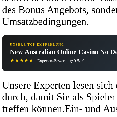
des Bonus Angebots, sonder
Umsatzbedingungen.
UNSERE TOP-EMPFEHLUNG
New Australian Online Casino No D
★★★★★
Experten-Bewertung: 9.5/10
Unsere Experten lesen sich
durch, damit Sie als Spiele
treffen können.Ein- und A