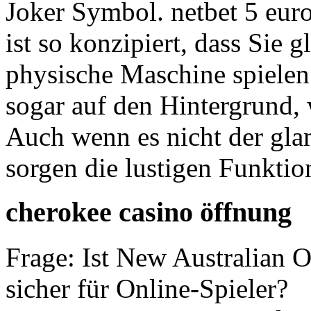
Joker Symbol. netbet 5 eur
ist so konzipiert, dass Sie 
physische Maschine spielen 
sogar auf den Hintergrund,
Auch wenn es nicht der glam
sorgen die lustigen Funktio
cherokee casino öffnung
Frage: Ist New Australian 
sicher für Online-Spieler?