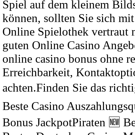
Spiel auf dem kleinem Bild
können, sollten Sie sich m
Online Spielothek vertrau
guten Online Casino Angebo
online casino bonus ohne reg
Erreichbarkeit, Kontaktopt
achten.Finden Sie das richt
Beste Casino Auszahlungsq
Bonus JackpotPiraten 🆕 B