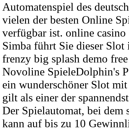
Automatenspiel des deutsche
vielen der besten Online Sp
verfügbar ist. online casin
Simba führt Sie dieser Slot 
frenzy big splash demo free
Novoline SpieleDolphin's Pe
ein wunderschöner Slot mi
gilt als einer der spannend
Der Spielautomat, bei dem s
kann auf bis zu 10 Gewinnli