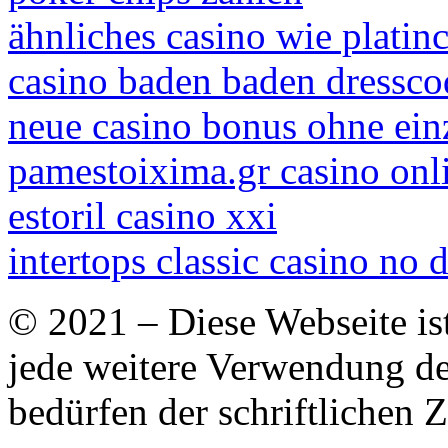
ähnliches casino wie platinc
casino baden baden dressc
neue casino bonus ohne ei
pamestoixima.gr casino onli
estoril casino xxi
intertops classic casino no
© 2021 – Diese Webseite is
jede weitere Verwendung de
bedürfen der schriftlichen