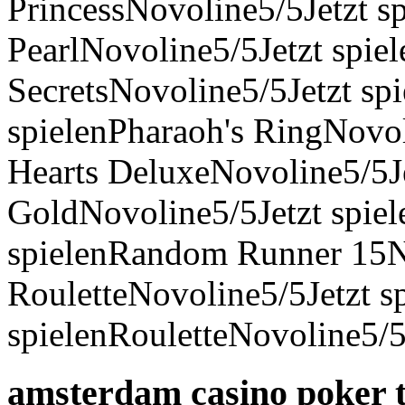
PrincessNovoline5/5Jetzt s
PearlNovoline5/5Jetzt spie
SecretsNovoline5/5Jetzt sp
spielenPharaoh's RingNovol
Hearts DeluxeNovoline5/5Je
GoldNovoline5/5Jetzt spiel
spielenRandom Runner 15No
RouletteNovoline5/5Jetzt s
spielenRouletteNovoline5/5
amsterdam casino poker 