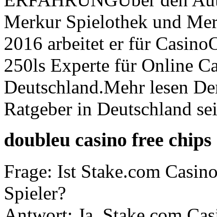
Merkur Spielothek und Merku
2016 arbeitet er für Casino
250ls Experte für Online Ca
Deutschland.Mehr lesen De
Ratgeber in Deutschland sei
doubleu casino free chips 
Frage: Ist Stake.com Casino
Spieler?
Antwort: Ja, Stake.com Ca