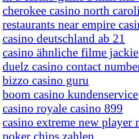
cherokee casino north carol
restaurants near empire cas
casino deutschland ab 21
casino ähnliche filme jackie
duelz casino contact numbe
bizzo casino guru
boom casino kundenservice
casino royale casino 899
casino extreme new player 
poker chips zahlen