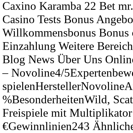
Caxino Karamba 22 Bet mr.
Casino Tests Bonus Angeb
Willkommensbonus Bonus o
Einzahlung Weitere Bereich
Blog News Über Uns Onlin
– Novoline4/5Expertenbewe
spielenHerstellerNovoline
%BesonderheitenWild, Scat
Freispiele mit Multiplikat
€Gewinnlinien243 Ähnliche 