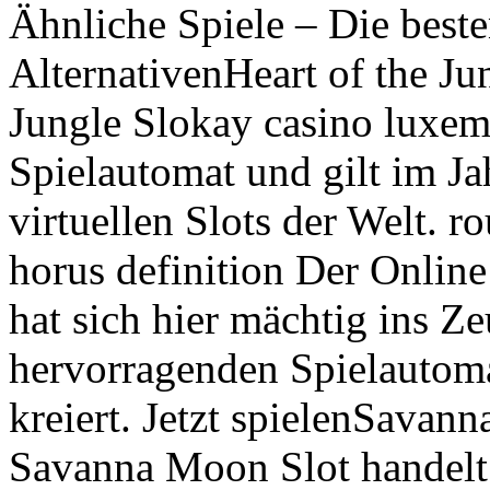
Ähnliche Spiele – Die best
AlternativenHeart of the Ju
Jungle Slokay casino luxem
Spielautomat und gilt im Ja
virtuellen Slots der Welt. ro
horus definition Der Online
hat sich hier mächtig ins Z
hervorragenden Spielautom
kreiert. Jetzt spielenSava
Savanna Moon Slot handelt 