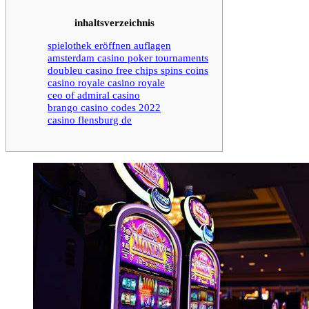
inhaltsverzeichnis
spielothek eröffnen auflagen
amsterdam casino poker tournaments
doubleu casino free chips spins coins
casino royale casino royale
ceo of admiral casino
brango casino codes 2022
casino flensburg de